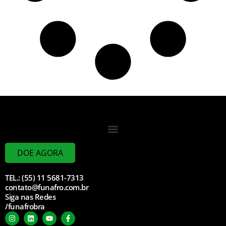
DOE AGORA
TEL.: (55) 11 5681-7313
contato@funafro.com.br
Siga nas Redes
/funafrobra
I
L
Y
F
n
i
o
a