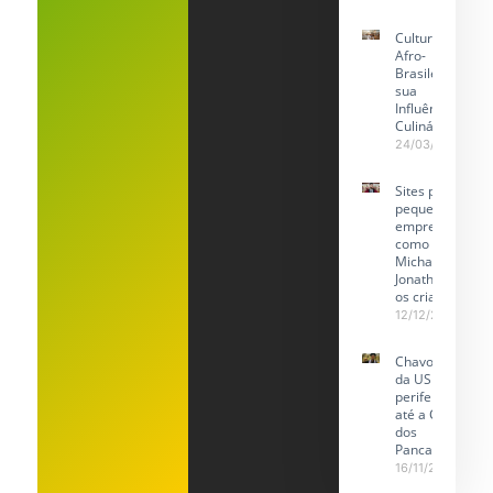
Cultura
Afro-
Brasileira e
sua
Influência
Culinária
24/03/2026
Sites para
pequenas
empresas:
como
Michael
Jonathan
os cria
12/12/2025
Chavoso
da USP: da
periferia
até a CPI
dos
Pancadões
16/11/2025