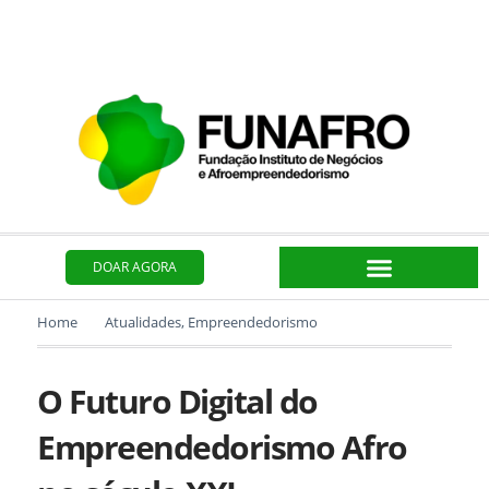
Ir
para
o
conteúdo
DOAR AGORA
Home
Atualidades
,
Empreendedorismo
O Futuro Digital do
Empreendedorismo Afro