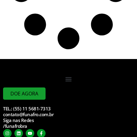
DOE AGORA
TEL.: (55) 11 5681-7313
contato@funafro.com.br
Siga nas Redes
/funafrobra
I
L
Y
F
n
i
o
a